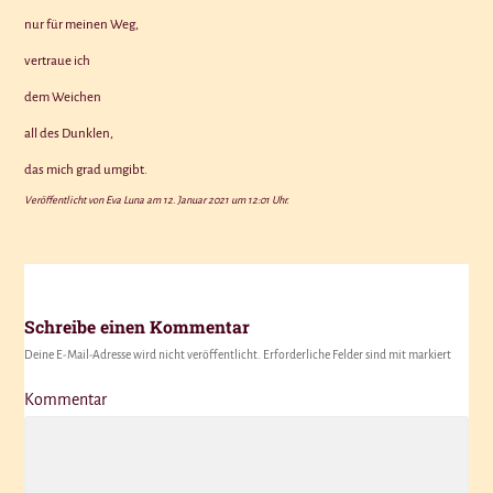
nur für meinen Weg,
vertraue ich
dem Weichen
all des Dunklen,
das mich grad umgibt.
Veröffentlicht von Eva Luna am
12. Januar 2021 um 12:01 Uhr.
Schreibe einen Kommentar
Deine E-Mail-Adresse wird nicht veröffentlicht.
Erforderliche Felder sind mit
markiert
Kommentar