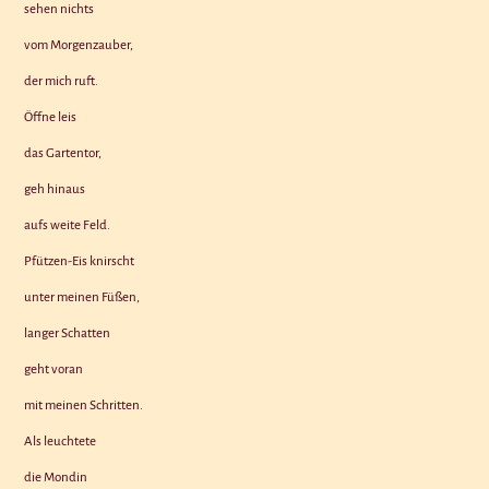
sehen nichts
vom Morgenzauber,
der mich ruft.
Öffne leis
das Gartentor,
geh hinaus
aufs weite Feld.
Pfützen-Eis knirscht
unter meinen Füßen,
langer Schatten
geht voran
mit meinen Schritten.
Als leuchtete
die Mondin