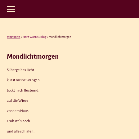
Startseite
»
Herz-Worte » Blog
» Mondlichtmorgen
Mondlichtmorgen
Silbergelbes Licht
küsst meine Wangen.
Lockt mich flüsternd
auf die Wiese
vor dem Haus.
Früh ist´s noch
und alle schlafen,